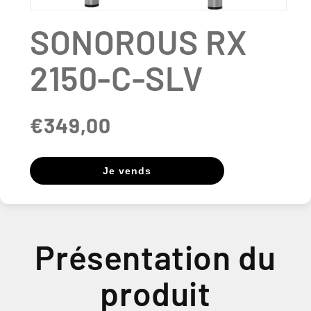
Ouvrir
le
SONOROUS RX
média
1
dans
2150-C-SLV
une
fenêtre
modale
€349,00
Je vends
Présentation du
produit