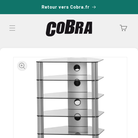
passer
Retour vers Cobra.fr
au
contenu
Panier
Passer aux
informations
produits