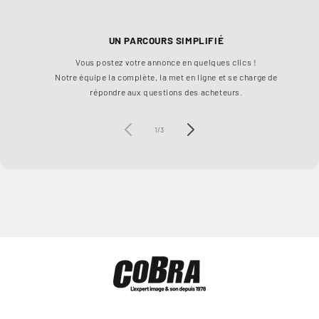
UN PARCOURS SIMPLIFIÉ
Vous postez votre annonce en quelques clics !
Ch
Notre équipe la complète, la met en ligne et se charge de
à 1
répondre aux questions des acheteurs.
de
1
/
3