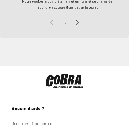
Notre équipe la complète, la met en ligne et se charge de
à 1
répondre aux questions des acheteurs.
de
1
/
3
Besoin d'aide ?
Questions fréquentes