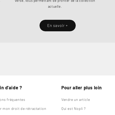
.
versé, vous permettant de profiter de la collection
actuelle.
En savoir +
n d'aide ?
Pour aller plus loin
ons fréquentes
Vendre un article
r mon droit de rétractation
Qui est Nopli ?