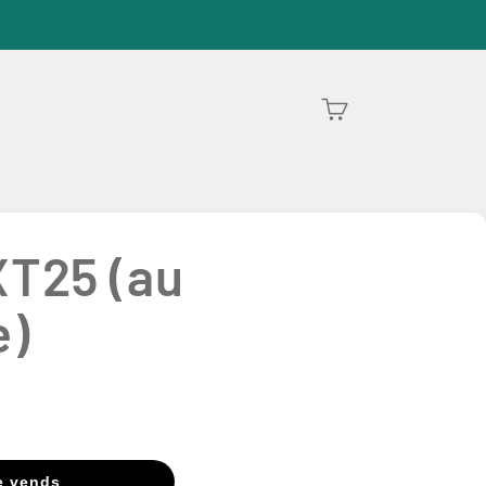
Panier
XT25 (au
e)
e vends