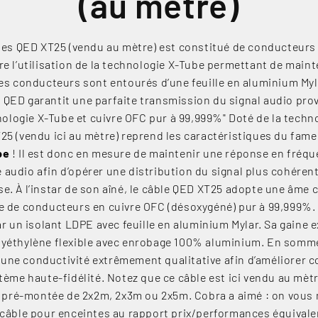
(au mètre)
tes QED XT25 (vendu au mètre) est constitué de conducteurs
re l’utilisation de la technologie X-Tube permettant de main
ses conducteurs sont entourés d’une feuille en aluminium Myl
e QED garantit une parfaite transmission du signal audio pr
nologie X-Tube et cuivre OFC pur à 99,999%" Doté de la techno
25 (vendu ici au mètre) reprend les caractéristiques du fam
be
! Il est donc en mesure de maintenir une réponse en fréqu
e audio afin d’opérer une distribution du signal plus cohéren
e. À l’instar de son aîné, le câble QED XT25 adopte une âme 
e de conducteurs en cuivre OFC (désoxygéné) pur à 99,999%. 
r un isolant LDPE avec feuille en aluminium Mylar. Sa gaine e
lyéthylène flexible avec enrobage 100% aluminium. En somme,
ne conductivité extrêmement qualitative afin d’améliorer 
tème haute-fidélité. Notez que ce câble est ici vendu au mètre
 pré-montée de 2x2m, 2x3m ou 2x5m. Cobra a aimé : on vous 
câble pour enceintes au rapport prix/performances équivale