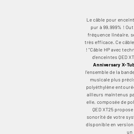
Le câble pour encein
pur à 99,999% ! Out
fréquence linéaire, 
très efficace. Ce câbl
! "Câble HP avec tech
d’enceintes QED XT
Anniversary X-Tu
l’ensemble de la band
musicale plus précis
polyéthylène entouré
ailleurs maintenus pa
elle, composée de po
QED XT25 propose u
sonorité de votre sys
disponible en version
un 