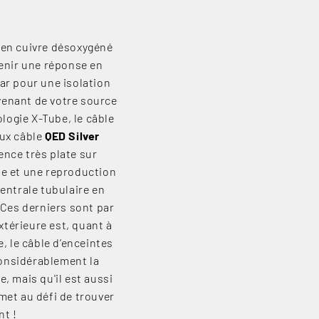
 en cuivre désoxygéné
tenir une réponse en
ar pour une isolation
ovenant de votre source
logie X-Tube, le câble
eux câble
QED Silver
ence très plate sur
te et une reproduction
centrale tubulaire en
Ces derniers sont par
xtérieure est, quant à
 le câble d’enceintes
considérablement la
, mais qu'il est aussi
met au défi de trouver
nt !