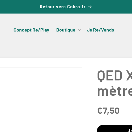
Retour vers Cobra.fr
Concept Re/Play
Boutique
Je Re/Vends
QED 
mètr
€7,50
J