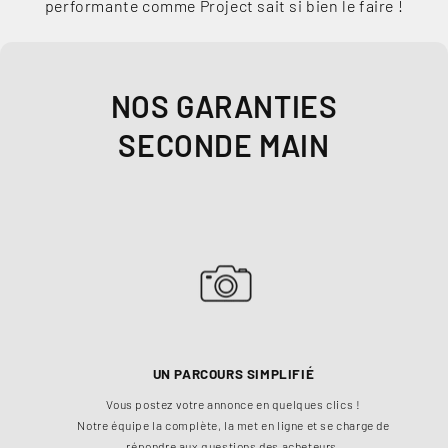
performante comme Project sait si bien le faire !
NOS GARANTIES
SECONDE MAIN
UN PARCOURS SIMPLIFIÉ
Vous postez votre annonce en quelques clics !
Ch
Notre équipe la complète, la met en ligne et se charge de
à 1
répondre aux questions des acheteurs.