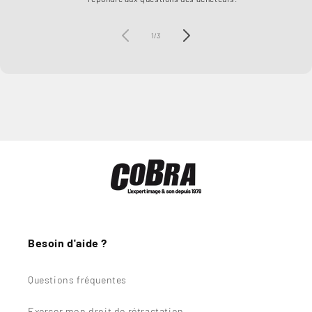
de
1
/
3
Besoin d'aide ?
Questions fréquentes
Exercer mon droit de rétractation