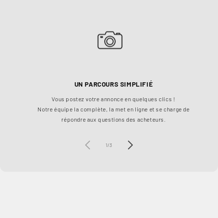
UN PARCOURS SIMPLIFIÉ
Vous postez votre annonce en quelques clics !
Ch
Notre équipe la complète, la met en ligne et se charge de
à 1
répondre aux questions des acheteurs.
de
1
/
3