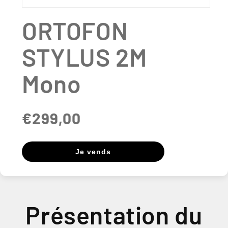
Ouvrir
le
ORTOFON
média
1
dans
STYLUS 2M
une
fenêtre
modale
Mono
€299,00
Je vends
Présentation du