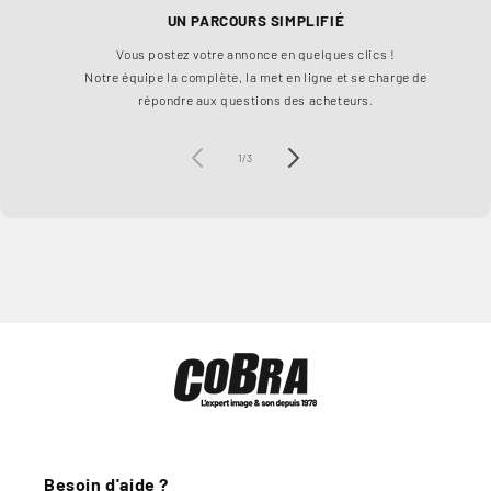
UN PARCOURS SIMPLIFIÉ
Vous postez votre annonce en quelques clics !
Ch
Notre équipe la complète, la met en ligne et se charge de
à 1
répondre aux questions des acheteurs.
de
1
/
3
Besoin d'aide ?