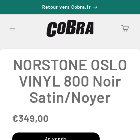
passer
Retour vers Cobra.fr
au
contenu
Panier
Passer aux
NORSTONE OSLO
informations
produits
VINYL 800 Noir
Satin/Noyer
€349,00
Je vends