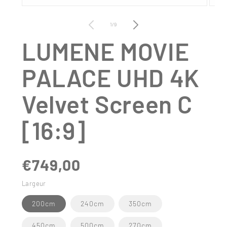
Ouvrir
Ouvrir
le
le
média
média
de
1
/
9
1
2
dans
dans
LUMENE MOVIE
une
une
fenêtre
fenêtr
modale
modal
PALACE UHD 4K
Velvet Screen C
[16:9]
€749,00
Largeur
200cm
240cm
350cm
450cm
500cm
270cm