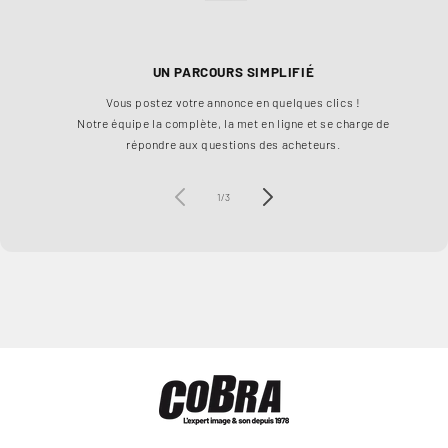
UN PARCOURS SIMPLIFIÉ
Vous postez votre annonce en quelques clics !
Ch
Notre équipe la complète, la met en ligne et se charge de
à 1
répondre aux questions des acheteurs.
de
1
/
3