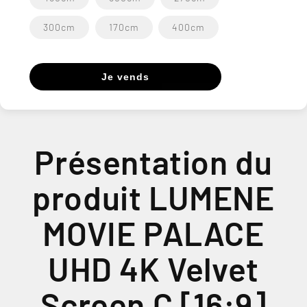
300cm
170cm
400cm
Je vends
Présentation du
produit LUMENE
MOVIE PALACE
UHD 4K Velvet
Screen C [16:9]