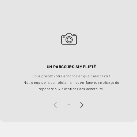
UN PARCOURS SIMPLIFIÉ
Vous postez votre annonce en quelques clics !
Ch
Notre équipe la complète, la met en ligne et se charge de
à 1
répondre aux questions des acheteurs.
de
1
/
3