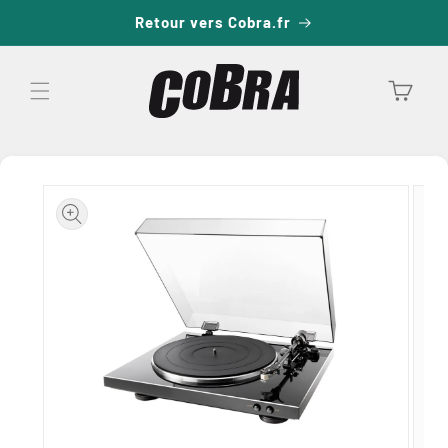
passer
Retour vers Cobra.fr
au
contenu
Panier
Passer aux
informations
produits